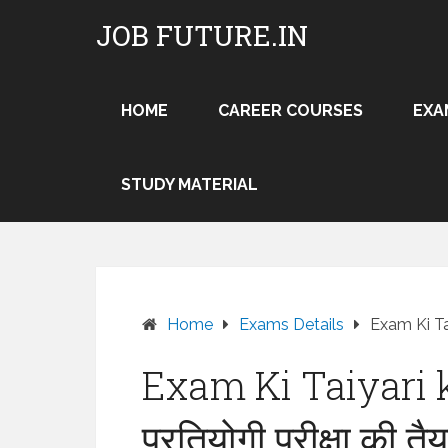
Skip
JOB FUTURE.IN
to
content
HOME
CAREER COURSES
EXA
STUDY MATERIAL
Home
Exams Details
Exam Ki Taiy
Exam Ki Taiyari k
प्रतियोगी परीक्षा की तैय