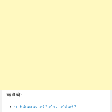
यह भी पढ़े :
10th के बाद क्या करे ? कौन सा कोर्स करे ?