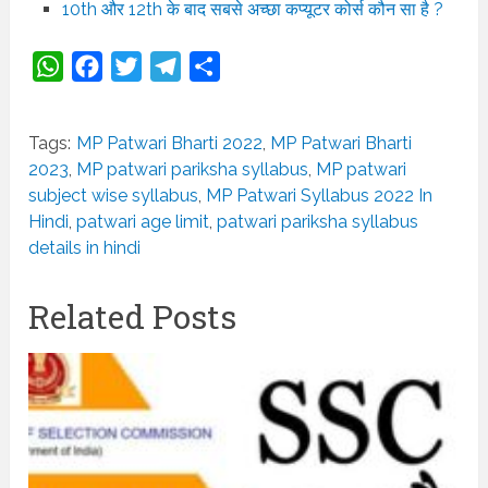
10th और 12th के बाद सबसे अच्छा कप्यूटर कोर्स कौन सा है ?
WhatsApp
Facebook
Twitter
Telegram
Share
Tags:
MP Patwari Bharti 2022
,
MP Patwari Bharti
2023
,
MP patwari pariksha syllabus
,
MP patwari
subject wise syllabus
,
MP Patwari Syllabus 2022 In
Hindi
,
patwari age limit
,
patwari pariksha syllabus
details in hindi
Related Posts