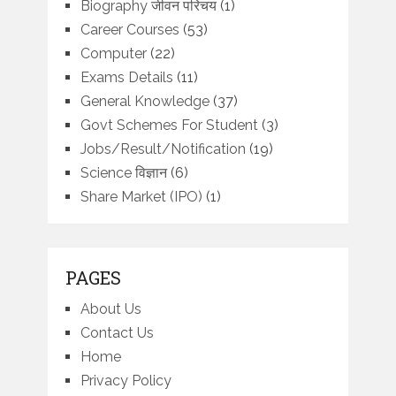
Biography जीवन परिचय
(1)
Career Courses
(53)
Computer
(22)
Exams Details
(11)
General Knowledge
(37)
Govt Schemes For Student
(3)
Jobs/Result/Notification
(19)
Science विज्ञान
(6)
Share Market (IPO)
(1)
PAGES
About Us
Contact Us
Home
Privacy Policy