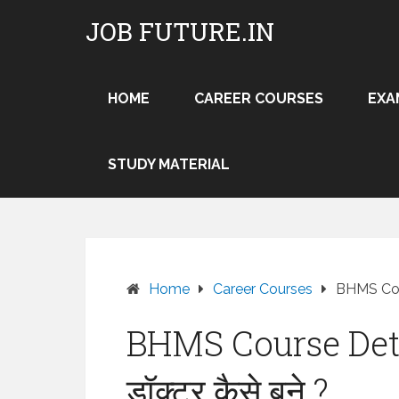
Skip
JOB FUTURE.IN
to
content
HOME
CAREER COURSES
EXA
STUDY MATERIAL
Home
Career Courses
BHMS Cours
BHMS Course Detail
डॉक्टर कैसे बने ?