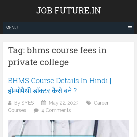
Skip
JOB FUTURE.IN
to
content
MENU
Tag:
bhms course fees in
private college
BHMS Course Details In Hindi |
होम्योपैथी डॉक्टर कैसे बने ?
By
SYES
May 22, 2023
Career
Courses
4 Comments