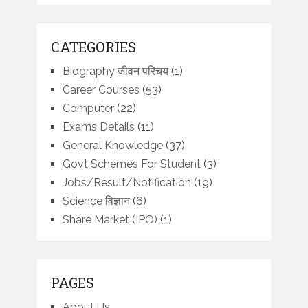
CATEGORIES
Biography जीवन परिचय
(1)
Career Courses
(53)
Computer
(22)
Exams Details
(11)
General Knowledge
(37)
Govt Schemes For Student
(3)
Jobs/Result/Notification
(19)
Science विज्ञान
(6)
Share Market (IPO)
(1)
PAGES
About Us