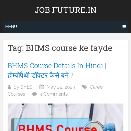
Skip
JOB FUTURE.IN
to
content
MENU
Tag:
BHMS course ke fayde
BHMS Course Details In Hindi |
होम्योपैथी डॉक्टर कैसे बने ?
By
SYES
May 22, 2023
Career
Courses
4 Comments