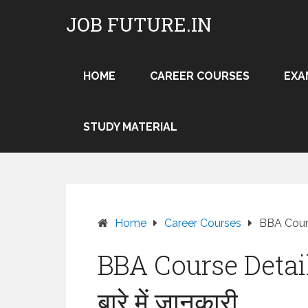
Skip
JOB FUTURE.IN
to
content
HOME
CAREER COURSES
EXA
STUDY MATERIAL
Home
Career Courses
BBA Course 
BBA Course Details 
बारे में जानकारी