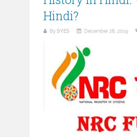
Hindi?
By
SYES
December 28, 2019