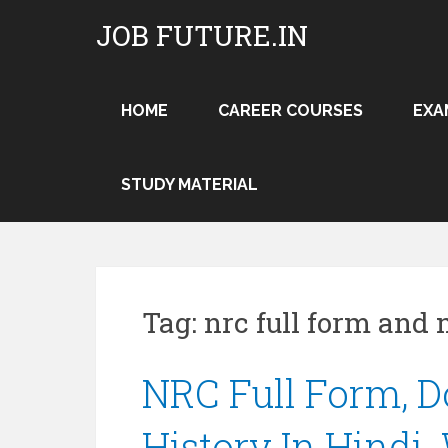
Skip
JOB FUTURE.IN
to
content
HOME
CAREER COURSES
EXA
STUDY MATERIAL
Tag:
nrc full form and
NRC Full Form, 
History In Hindi.