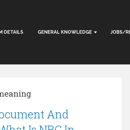
M DETAILS
GENERAL KNOWLEDGE
JOBS/R
 meaning
Document And
 What Is NRC In