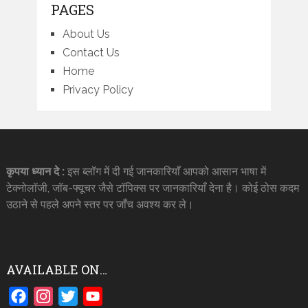
PAGES
About Us
Contact Us
Home
Privacy Policy
कृपया ध्यान दे :
इस ब्लॉग में दी गई जानकारियाँ आपको आसान भाषा में
टेक्नोलॉजी, जॉब-फ्यूचर जैसे टॉपिक्स पर जानकारियाँ देना है। कोई ठोस कदम
उठाने से पहले अपने स्तर पर जाँच अवश्य कर ले।
AVAILABLE ON…
Facebook
Instagram
Twitter
YouTube