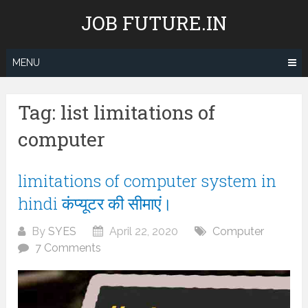
Skip
JOB FUTURE.IN
to
content
MENU
Tag:
list limitations of
computer
limitations of computer system in
hindi कंप्यूटर की सीमाएं।
By
SYES
April 22, 2020
Computer
7 Comments