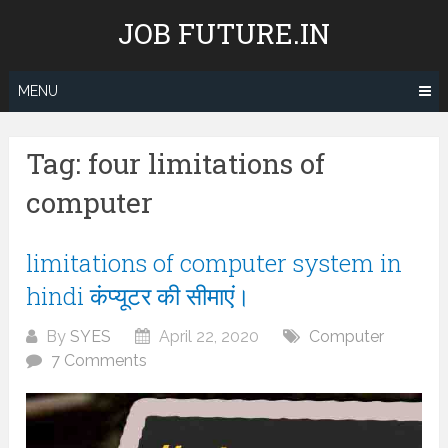
Skip
JOB FUTURE.IN
to
content
MENU
Tag:
four limitations of
computer
limitations of computer system in
hindi कंप्यूटर की सीमाएं।
By
SYES
April 22, 2020
Computer
7 Comments