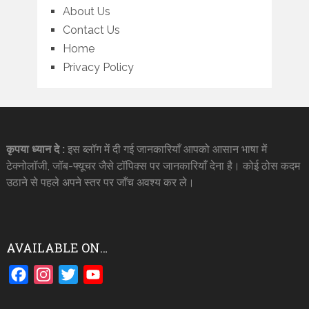
About Us
Contact Us
Home
Privacy Policy
कृपया ध्यान दे :
इस ब्लॉग में दी गई जानकारियाँ आपको आसान भाषा में
टेक्नोलॉजी, जॉब-फ्यूचर जैसे टॉपिक्स पर जानकारियाँ देना है। कोई ठोस कदम
उठाने से पहले अपने स्तर पर जाँच अवश्य कर ले।
AVAILABLE ON…
Facebook
Instagram
Twitter
YouTube