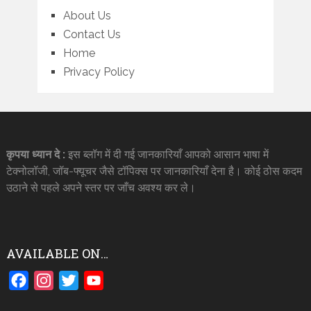
About Us
Contact Us
Home
Privacy Policy
कृपया ध्यान दे :
इस ब्लॉग में दी गई जानकारियाँ आपको आसान भाषा में
टेक्नोलॉजी, जॉब-फ्यूचर जैसे टॉपिक्स पर जानकारियाँ देना है। कोई ठोस कदम
उठाने से पहले अपने स्तर पर जाँच अवश्य कर ले।
AVAILABLE ON…
Facebook
Instagram
Twitter
YouTube