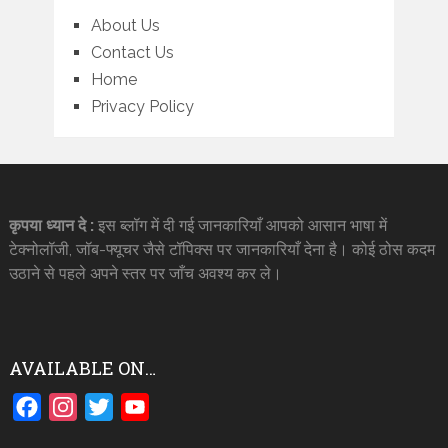
About Us
Contact Us
Home
Privacy Policy
कृपया ध्यान दे :
इस ब्लॉग में दी गई जानकारियाँ आपको आसान भाषा में
टेक्नोलॉजी, जॉब-फ्यूचर जैसे टॉपिक्स पर जानकारियाँ देना है। कोई ठोस कदम
उठाने से पहले अपने स्तर पर जाँच अवश्य कर ले।
AVAILABLE ON…
Facebook
Instagram
Twitter
YouTube