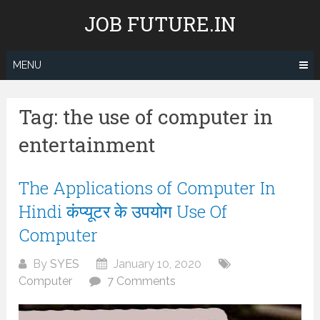
Skip
JOB FUTURE.IN
to
content
MENU
Tag:
the use of computer in
entertainment
The Applications of Computer In
Hindi कंप्यूटर के उपयोग Use Of
Computer
By
SYES
January 10, 2020
Computer
7 Comments