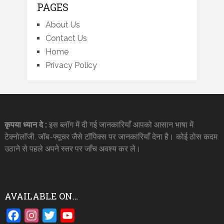
PAGES
About Us
Contact Us
Home
Privacy Policy
कृपया ध्यान दे :
इस ब्लॉग में दी गई जानकारियाँ आपको आसान भाषा में
टेक्नोलॉजी, जॉब-फ्यूचर जैसे टॉपिक्स पर जानकारियाँ देना है। कोई ठोस कदम
उठाने से पहले अपने स्तर पर जाँच अवश्य कर ले।
AVAILABLE ON…
Facebook
Instagram
Twitter
YouTube