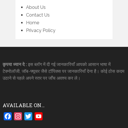
About Us
Contact Us
Home
Privacy Policy
कृपया ध्यान दे :
इस ब्लॉग में दी गई जानकारियाँ आपको आसान भाषा में
टेक्नोलॉजी, जॉब-फ्यूचर जैसे टॉपिक्स पर जानकारियाँ देना है। कोई ठोस कदम
उठाने से पहले अपने स्तर पर जाँच अवश्य कर ले।
AVAILABLE ON…
Facebook
Instagram
Twitter
YouTube