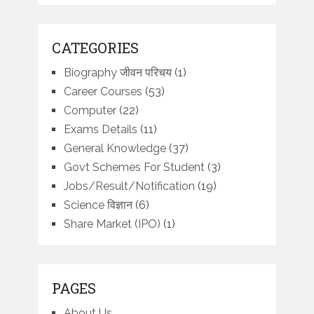
CATEGORIES
Biography जीवन परिचय
(1)
Career Courses
(53)
Computer
(22)
Exams Details
(11)
General Knowledge
(37)
Govt Schemes For Student
(3)
Jobs/Result/Notification
(19)
Science विज्ञान
(6)
Share Market (IPO)
(1)
PAGES
About Us