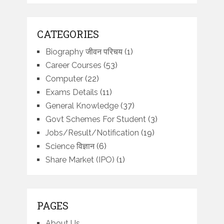
CATEGORIES
Biography जीवन परिचय
(1)
Career Courses
(53)
Computer
(22)
Exams Details
(11)
General Knowledge
(37)
Govt Schemes For Student
(3)
Jobs/Result/Notification
(19)
Science विज्ञान
(6)
Share Market (IPO)
(1)
PAGES
About Us