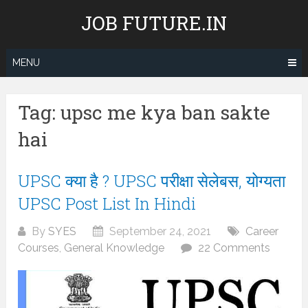
Skip
JOB FUTURE.IN
to
content
MENU
Tag:
upsc me kya ban sakte
hai
UPSC क्या है ? UPSC परीक्षा सेलेबस, योग्यता
UPSC Post List In Hindi
By
SYES
September 24, 2021
Career
Courses
,
General Knowledge
22 Comments