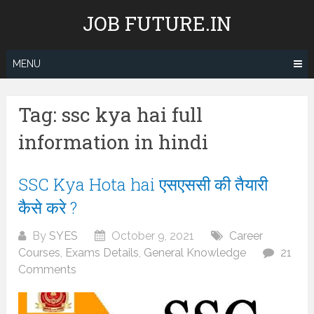
Skip
JOB FUTURE.IN
to
content
MENU
Tag:
ssc kya hai full
information in hindi
SSC Kya Hota hai एसएससी की तैयारी
कैसे करे ?
By
SYES
October 9, 2021
Career
Courses
,
Exams Details
,
General Knowledge
21
Comments