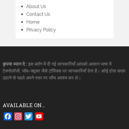
About Us
Contact Us
Home
Privacy Policy
कृपया ध्यान दे :
इस ब्लॉग में दी गई जानकारियाँ आपको आसान भाषा में
टेक्नोलॉजी, जॉब-फ्यूचर जैसे टॉपिक्स पर जानकारियाँ देना है। कोई ठोस कदम
उठाने से पहले अपने स्तर पर जाँच अवश्य कर ले।
AVAILABLE ON…
Facebook
Instagram
Twitter
YouTube