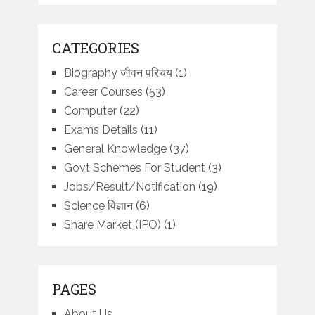
CATEGORIES
Biography जीवन परिचय
(1)
Career Courses
(53)
Computer
(22)
Exams Details
(11)
General Knowledge
(37)
Govt Schemes For Student
(3)
Jobs/Result/Notification
(19)
Science विज्ञान
(6)
Share Market (IPO)
(1)
PAGES
About Us