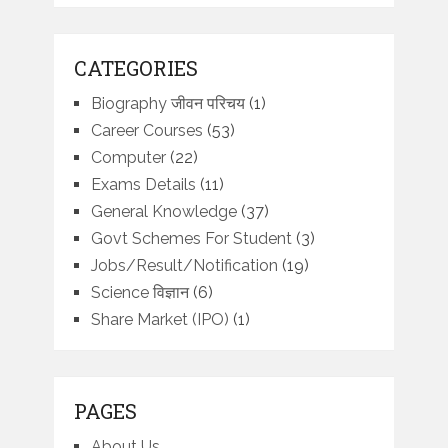
CATEGORIES
Biography जीवन परिचय
(1)
Career Courses
(53)
Computer
(22)
Exams Details
(11)
General Knowledge
(37)
Govt Schemes For Student
(3)
Jobs/Result/Notification
(19)
Science विज्ञान
(6)
Share Market (IPO)
(1)
PAGES
About Us