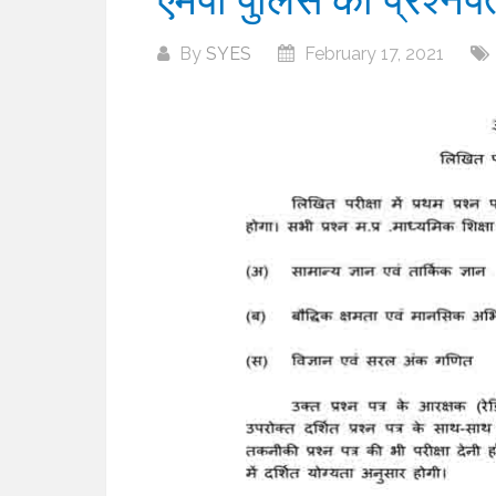
By
SYES
February 17, 2021