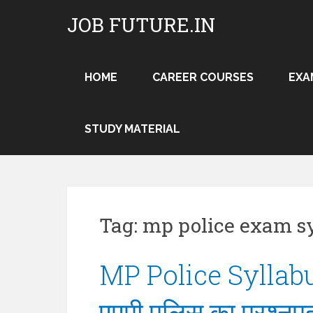
Skip
JOB FUTURE.IN
to
content
HOME
CAREER COURSES
EXA
STUDY MATERIAL
Tag:
mp police exam sy
MP Police Syllabus
एमपी पुलिस का प्रश्नप