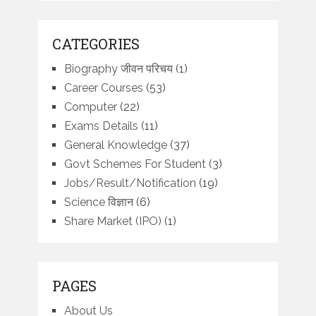
CATEGORIES
Biography जीवन परिचय
(1)
Career Courses
(53)
Computer
(22)
Exams Details
(11)
General Knowledge
(37)
Govt Schemes For Student
(3)
Jobs/Result/Notification
(19)
Science विज्ञान
(6)
Share Market (IPO)
(1)
PAGES
About Us