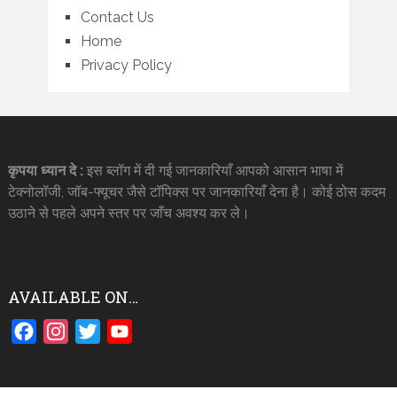
Contact Us
Home
Privacy Policy
कृपया ध्यान दे :
इस ब्लॉग में दी गई जानकारियाँ आपको आसान भाषा में
टेक्नोलॉजी, जॉब-फ्यूचर जैसे टॉपिक्स पर जानकारियाँ देना है। कोई ठोस कदम
उठाने से पहले अपने स्तर पर जाँच अवश्य कर ले।
AVAILABLE ON…
Facebook
Instagram
Twitter
YouTube