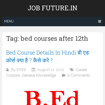
Skip
JOB FUTURE.IN
to
content
MENU
Tag:
bed courses after 12th
Bed Course Details In Hindi बी एड
कोर्स क्या है ? कैसे करे ?
By
SYES
August 12, 2021
Career
Courses
,
General Knowledge
5 Comments