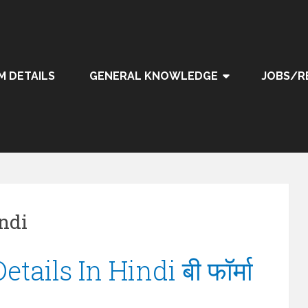
M DETAILS
GENERAL KNOWLEDGE
JOBS/R
ndi
ails In Hindi बी फॉर्मा