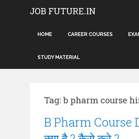
Skip
JOB FUTURE.IN
to
content
HOME
CAREER COURSES
EXA
STUDY MATERIAL
Tag:
b pharm course hi
B Pharm Course Det
क्या है ? कैसे करे ?