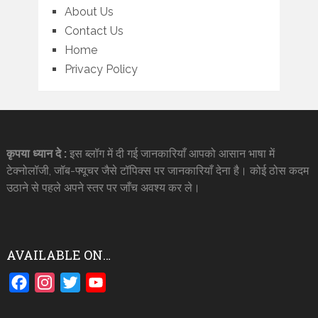
About Us
Contact Us
Home
Privacy Policy
कृपया ध्यान दे :
इस ब्लॉग में दी गई जानकारियाँ आपको आसान भाषा में
टेक्नोलॉजी, जॉब-फ्यूचर जैसे टॉपिक्स पर जानकारियाँ देना है। कोई ठोस कदम
उठाने से पहले अपने स्तर पर जाँच अवश्य कर ले।
AVAILABLE ON…
Facebook
Instagram
Twitter
YouTube