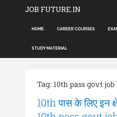
Skip
JOB FUTURE.IN
to
content
HOME
CAREER COURSES
EXA
STUDY MATERIAL
Tag:
10th pass govt job 
10th पास के लिए इन क्षेत
10th pass govt jo