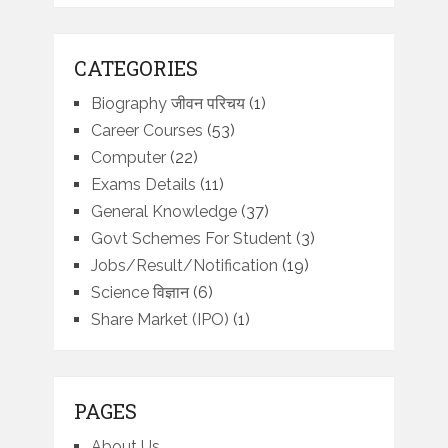
CATEGORIES
Biography जीवन परिचय
(1)
Career Courses
(53)
Computer
(22)
Exams Details
(11)
General Knowledge
(37)
Govt Schemes For Student
(3)
Jobs/Result/Notification
(19)
Science विज्ञान
(6)
Share Market (IPO)
(1)
PAGES
About Us