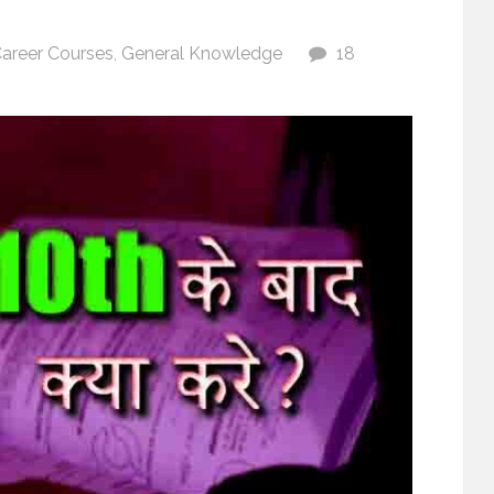
areer Courses
,
General Knowledge
18