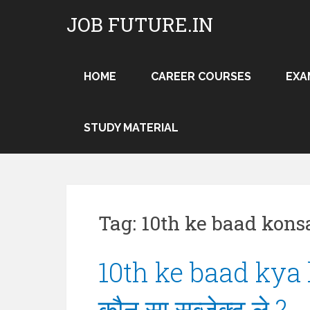
Skip
JOB FUTURE.IN
to
content
HOME
CAREER COURSES
EXA
STUDY MATERIAL
Tag:
10th ke baad kons
10th ke baad kya kar
कौन सा सब्जेक्ट ले ?