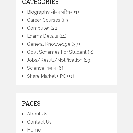
CATEGORIES
Biography जीवन परिचय
(1)
Career Courses
(53)
Computer
(22)
Exams Details
(11)
General Knowledge
(37)
Govt Schemes For Student
(3)
Jobs/Result/Notification
(19)
Science विज्ञान
(6)
Share Market (IPO)
(1)
PAGES
About Us
Contact Us
Home