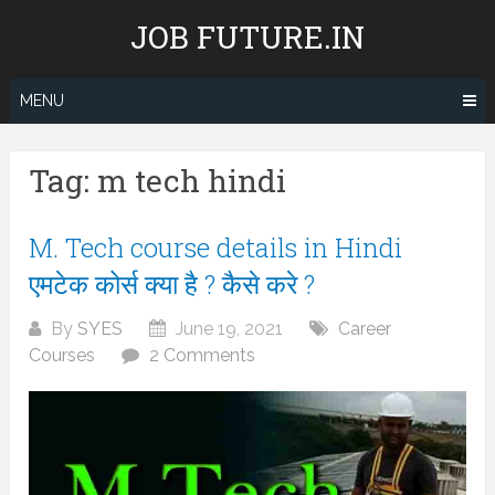
Skip
JOB FUTURE.IN
to
content
MENU
Tag:
m tech hindi
M. Tech course details in Hindi
एमटेक कोर्स क्या है ? कैसे करे ?
By
SYES
June 19, 2021
Career
Courses
2 Comments