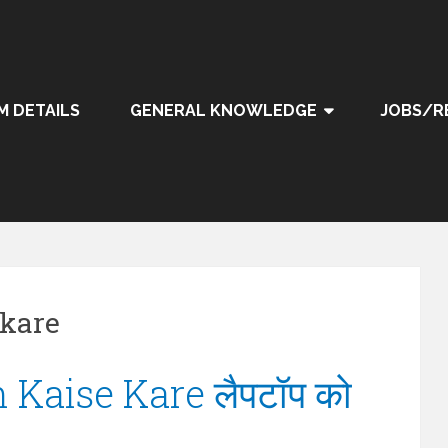
M DETAILS
GENERAL KNOWLEDGE
JOBS/R
 kare
Kaise Kare लैपटॉप को