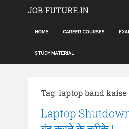
Skip
JOB FUTURE.IN
to
content
HOME
CAREER COURSES
EXA
STUDY MATERIAL
Tag:
laptop band kaise
Laptop Shutdown 
बंद करने के तरीके !